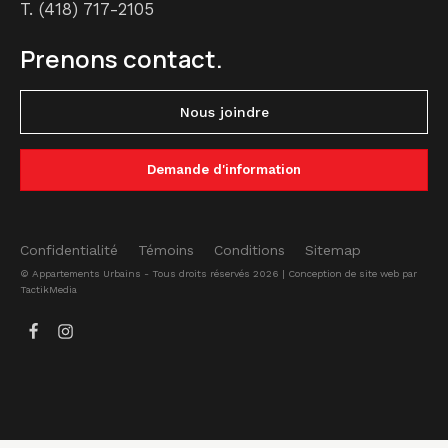
T.
(418) 717-2105
Prenons contact.
Nous joindre
Demande d'information
Confidentialité
Témoins
Conditions
Sitemap
© Appartements Urbains - Tous droits réservés 2026 |
Conception de site web
par
TactikMedia