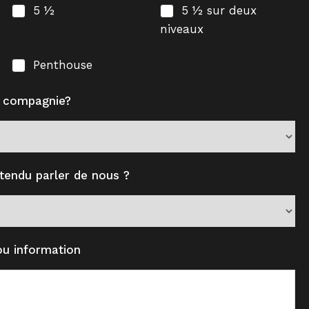
5 ½
5 ½ sur deux
niveaux
Penthouse
e compagnie?
endu parler de nous ?
u information