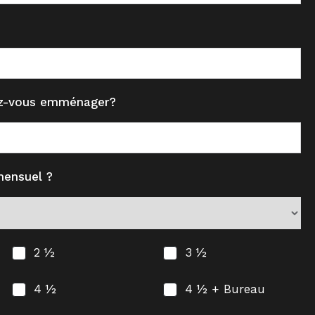
ez-vous emménager?
mensuel ?
2 ½
3 ½
4 ½
4 ½ + Bureau